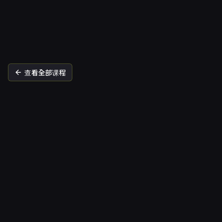
바른
查看全部课程
Cadillac Reformer
1:6 课程
全身肌肉协调
矫正效果