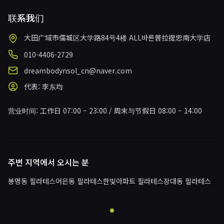
联系我们
大田广域市儒城区大学路84号4楼 ALL바른普拉提忠南大学店
010-4406-2729
dreambodynsol_cn@naver.com
代表
:
李东均
营业时间
:
工作日 07:00 – 23:00 / 周末与节假日 08:00 – 14:00
주변 지역에서 오시는 분
봉명동 필라테스
어은동 필라테스
한빛아파트 필라테스
장대동 필라테스