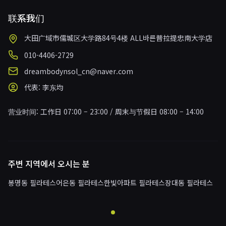
联系我们
大田广域市儒城区大学路84号4楼 ALL바른普拉提忠南大学店
010-4406-2729
dreambodynsol_cn@naver.com
代表
:
李东均
营业时间
:
工作日 07:00 – 23:00 / 周末与节假日 08:00 – 14:00
주변 지역에서 오시는 분
봉명동 필라테스
어은동 필라테스
한빛아파트 필라테스
장대동 필라테스